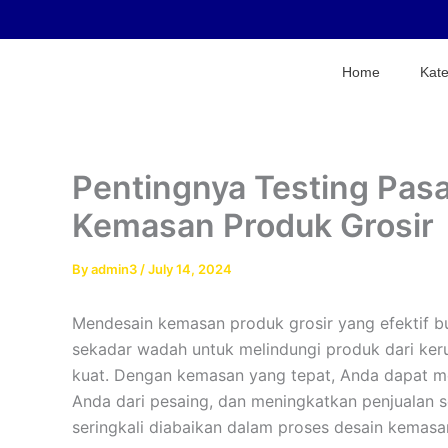
Skip
to
content
Home
Kate
Pentingnya Testing Pas
Kemasan Produk Grosir
By
admin3
/
July 14, 2024
Mendesain kemasan produk grosir yang efektif 
sekadar wadah untuk melindungi produk dari ker
kuat. Dengan kemasan yang tepat, Anda dapat 
Anda dari pesaing, dan meningkatkan penjualan se
seringkali diabaikan dalam proses desain kemasan