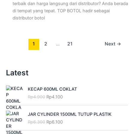
terbaik dan harga langsung dari distributor? Anda berada
di tempat yang tepat. TOP BOTOL hadir sebagai
distributor botol
1
2
…
21
Next
→
Latest
O
C
KECAP 600ML COKLAT
r
u
Rp
4.900
Rp
4.100
i
r
g
r
O
C
i
e
JAR CYLINDER 1500ML TUTUP PLASTIK
r
u
n
n
Rp
6.300
Rp
6.100
i
r
a
t
g
r
l
p