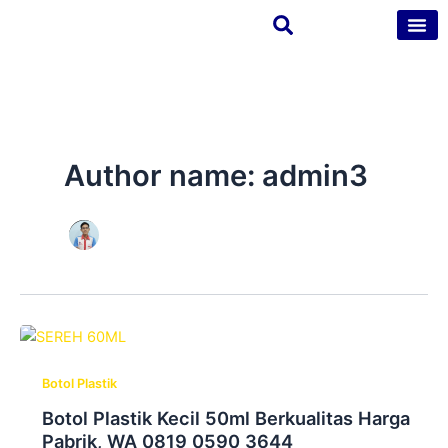
Skip
to
content
Tentang Kam
Kontak Kam
Author name: admin3
Botol Plastik
Botol Plastik Kecil 50ml Berkualitas Harga
Pabrik, WA 0819 0590 3644