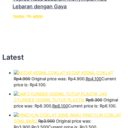
Lebaran dengan Gaya
Toples
/ By
admin
Latest
KECAP 600ML COKLAT
Rp
4.900
Original price was: Rp4.900.
Rp
4.100
Current
price is: Rp4.100.
JAR
CYLINDER 1500ML TUTUP PLASTIK
Rp
6.300
Original
price was: Rp6.300.
Rp
6.100
Current price is: Rp6.100.
PINICYLIN COKLAT
50ML BARU
Rp
3.900
Original price was:
Rp3.900.
Rp
3.500
Current price is: Rp3.500.