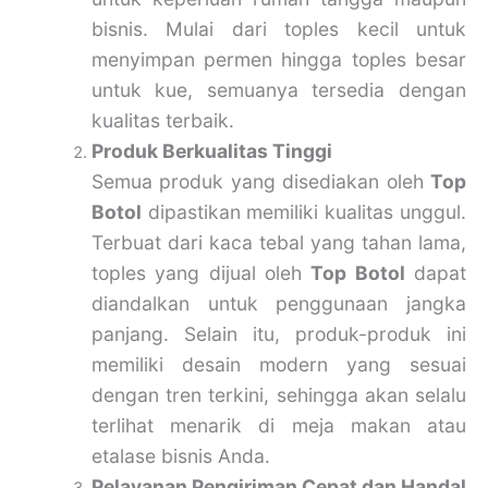
bisnis. Mulai dari toples kecil untuk
menyimpan permen hingga toples besar
untuk kue, semuanya tersedia dengan
kualitas terbaik.
Produk Berkualitas Tinggi
Semua produk yang disediakan oleh
Top
Botol
dipastikan memiliki kualitas unggul.
Terbuat dari kaca tebal yang tahan lama,
toples yang dijual oleh
Top Botol
dapat
diandalkan untuk penggunaan jangka
panjang. Selain itu, produk-produk ini
memiliki desain modern yang sesuai
dengan tren terkini, sehingga akan selalu
terlihat menarik di meja makan atau
etalase bisnis Anda.
Pelayanan Pengiriman Cepat dan Handal