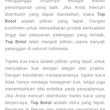
mengganggu fungsinya sebagai wadah
penyimpanan yang baik. Jika Anda mencari
distributor yang dapat diandalkan, maka
Top
Botol
adalah pilihan yang tepat. Dengan
komitmen untuk menyediakan produk berkualitas
tinggi dan pelayanan pelanggan yang terbaik,
Top Botol
telah menjadi pilihan utama banyak
pelanggan di seluruh Indonesia.
Toples kue kaca adalah pilihan yang tepat untuk
menyajikan kue dengan elegan dan praktis.
Dengan keindahan transparansinya, toples kaca
tidak hanya menjaga kesegaran kue, tetapi juga
menambahkan nilai estetika pada penyajiannya.
Jika Anda mencari distributor toples kaca yang
terpercaya,
Top Botol
adalah mitra yang tepat.
Berlokasi di Bekasi dan melayani pengiriman ke