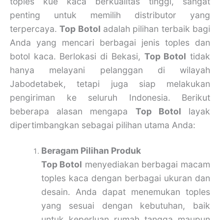
toples kue kaca berkualitas tinggi, sangat
penting untuk memilih distributor yang
terpercaya.
Top Botol
adalah pilihan terbaik bagi
Anda yang mencari berbagai jenis toples dan
botol kaca. Berlokasi di Bekasi,
Top Botol
tidak
hanya melayani pelanggan di wilayah
Jabodetabek, tetapi juga siap melakukan
pengiriman ke seluruh Indonesia. Berikut
beberapa alasan mengapa
Top Botol
layak
dipertimbangkan sebagai pilihan utama Anda:
Beragam Pilihan Produk
Top Botol
menyediakan berbagai macam
toples kaca dengan berbagai ukuran dan
desain. Anda dapat menemukan toples
yang sesuai dengan kebutuhan, baik
untuk keperluan rumah tangga maupun