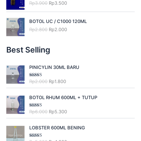
Rp
3.900
Rp
3.500
i
r
a
t
i
c
g
r
l
p
c
e
O
C
i
e
p
r
e
i
BOTOL UC / C1000 120ML
r
u
n
n
r
i
w
s
Rp
2.800
Rp
2.000
i
r
a
t
i
c
a
:
g
r
l
p
c
e
s
R
i
e
p
r
e
i
:
p
Best Selling
n
n
r
i
w
s
R
4
a
t
i
c
a
:
p
.
O
C
l
p
c
e
s
R
4
1
PINICYLIN 30ML BARU
r
u
p
r
e
i
:
p
.
0
i
r
r
i
w
s
R
6
9
0
Rp
2.000
Rp
1.800
Rated
g
r
i
c
a
:
p
.
0
.
3.50
out
of 5
i
e
c
e
s
R
6
1
0
O
C
n
n
BOTOL RHUM 600ML + TUTUP
e
i
:
p
.
0
.
r
u
a
t
w
s
R
3
3
0
i
r
l
p
a
:
p
.
0
.
Rp
6.000
Rp
5.300
Rated
5.00
g
r
out of 5
p
r
s
R
3
5
0
i
e
r
i
:
p
.
0
.
O
C
n
n
LOBSTER 600ML BENING
i
c
R
2
9
0
r
u
a
t
c
e
p
.
0
.
i
r
l
p