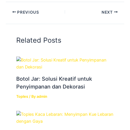
PREVIOUS
NEXT
Related Posts
Botol Jar: Solusi Kreatif untuk
Penyimpanan dan Dekorasi
Toples
/ By
admin