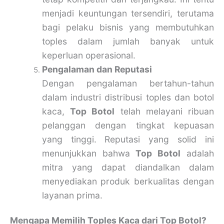
menjadi keuntungan tersendiri, terutama
bagi pelaku bisnis yang membutuhkan
toples dalam jumlah banyak untuk
keperluan operasional.
Pengalaman dan Reputasi
Dengan pengalaman bertahun-tahun
dalam industri distribusi toples dan botol
kaca,
Top Botol
telah melayani ribuan
pelanggan dengan tingkat kepuasan
yang tinggi. Reputasi yang solid ini
menunjukkan bahwa
Top Botol
adalah
mitra yang dapat diandalkan dalam
menyediakan produk berkualitas dengan
layanan prima.
Mengapa Memilih Toples Kaca dari Top Botol?