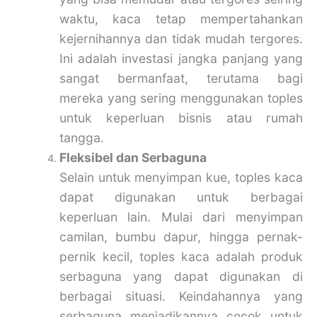
waktu, kaca tetap mempertahankan
kejernihannya dan tidak mudah tergores.
Ini adalah investasi jangka panjang yang
sangat bermanfaat, terutama bagi
mereka yang sering menggunakan toples
untuk keperluan bisnis atau rumah
tangga.
Fleksibel dan Serbaguna
Selain untuk menyimpan kue, toples kaca
dapat digunakan untuk berbagai
keperluan lain. Mulai dari menyimpan
camilan, bumbu dapur, hingga pernak-
pernik kecil, toples kaca adalah produk
serbaguna yang dapat digunakan di
berbagai situasi. Keindahannya yang
serbaguna menjadikannya cocok untuk