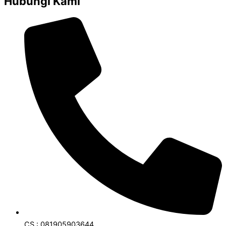
Hubungi Kami
CS : 081905903644