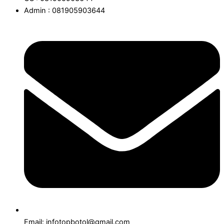
Admin : 081905903644
Email: infotopbotol@gmail.com