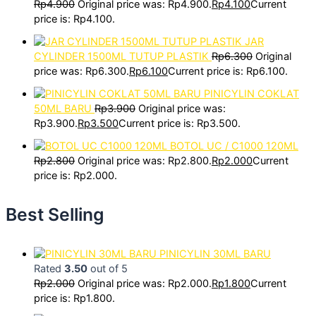
Rp
4.900
Original price was: Rp4.900.
Rp
4.100
Current
price is: Rp4.100.
JAR
CYLINDER 1500ML TUTUP PLASTIK
Rp
6.300
Original
price was: Rp6.300.
Rp
6.100
Current price is: Rp6.100.
PINICYLIN COKLAT
50ML BARU
Rp
3.900
Original price was:
Rp3.900.
Rp
3.500
Current price is: Rp3.500.
BOTOL UC / C1000 120ML
Rp
2.800
Original price was: Rp2.800.
Rp
2.000
Current
price is: Rp2.000.
Best Selling
PINICYLIN 30ML BARU
Rated
3.50
out of 5
Rp
2.000
Original price was: Rp2.000.
Rp
1.800
Current
price is: Rp1.800.