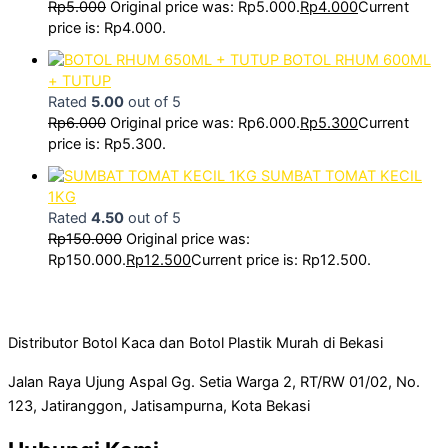
Rp
5.000
Original price was: Rp5.000.
Rp
4.000
Current
price is: Rp4.000.
BOTOL RHUM 600ML
+ TUTUP
Rated
5.00
out of 5
Rp
6.000
Original price was: Rp6.000.
Rp
5.300
Current
price is: Rp5.300.
SUMBAT TOMAT KECIL
1KG
Rated
4.50
out of 5
Rp
150.000
Original price was:
Rp150.000.
Rp
12.500
Current price is: Rp12.500.
Distributor Botol Kaca dan Botol Plastik Murah di Bekasi
Jalan Raya Ujung Aspal Gg. Setia Warga 2, RT/RW 01/02, No.
123, Jatiranggon, Jatisampurna, Kota Bekasi