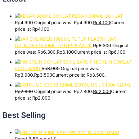
KECAP 600ML COKLAT
Rp
4.900
Original price was: Rp4.900.
Rp
4.100
Current
price is: Rp4.100.
JAR
CYLINDER 1500ML TUTUP PLASTIK
Rp
6.300
Original
price was: Rp6.300.
Rp
6.100
Current price is: Rp6.100.
PINICYLIN COKLAT
50ML BARU
Rp
3.900
Original price was:
Rp3.900.
Rp
3.500
Current price is: Rp3.500.
BOTOL UC / C1000 120ML
Rp
2.800
Original price was: Rp2.800.
Rp
2.000
Current
price is: Rp2.000.
Best Selling
PINICYLIN 30ML BARU
Rated
3.50
out of 5