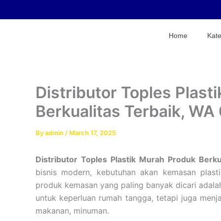
Skip
to
content
Home
Kate
Distributor Toples Plast
Berkualitas Terbaik, 
By
admin
/
March 17, 2025
Distributor Toples Plastik Murah Produk Ber
bisnis modern, kebutuhan akan kemasan plasti
produk kemasan yang paling banyak dicari adalah 
untuk keperluan rumah tangga, tetapi juga menjad
makanan, minuman.