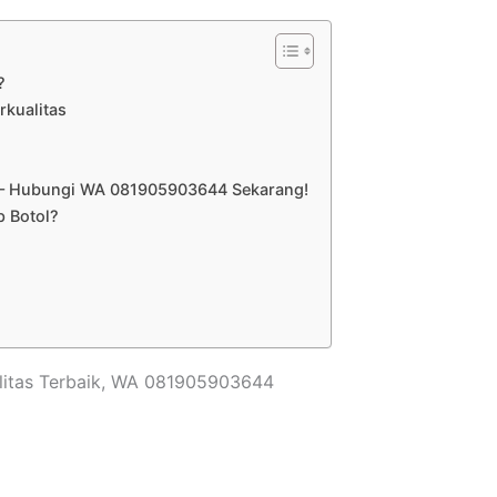
?
rkualitas
l – Hubungi WA 081905903644 Sekarang!
 Botol?