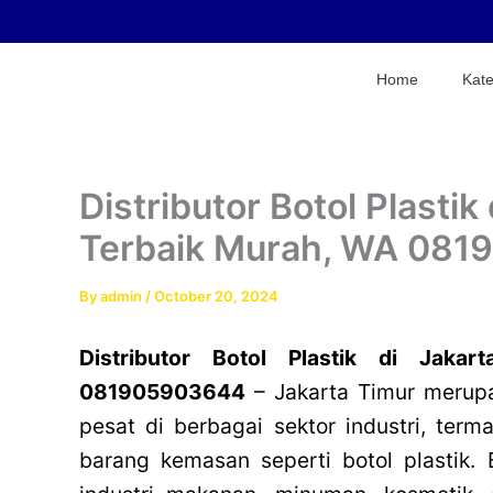
Skip
to
content
Home
Kate
Distributor Botol Plastik
Terbaik Murah, WA 08
By
admin
/
October 20, 2024
Distributor Botol Plastik di Jaka
081905903644
– Jakarta Timur merup
pesat di berbagai sektor industri, term
barang kemasan seperti botol plastik. 