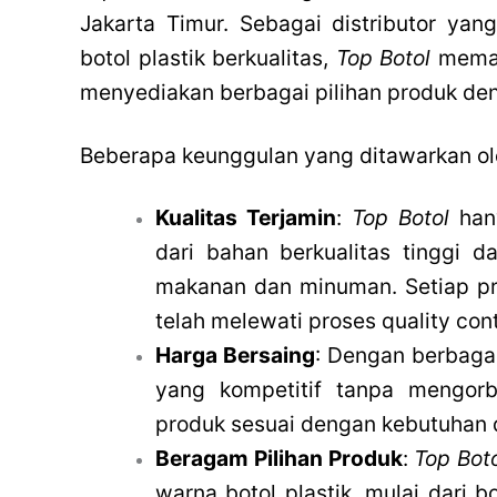
Jakarta Timur. Sebagai distributor ya
botol plastik berkualitas,
Top Botol
memah
menyediakan berbagai pilihan produk den
Beberapa keunggulan yang ditawarkan o
Kualitas Terjamin
:
Top Botol
hany
dari bahan berkualitas tinggi 
makanan dan minuman. Setiap pro
telah melewati proses quality cont
Harga Bersaing
: Dengan berbagai
yang kompetitif tanpa mengorb
produk sesuai dengan kebutuhan 
Beragam Pilihan Produk
:
Top Bot
warna botol plastik, mulai dari b