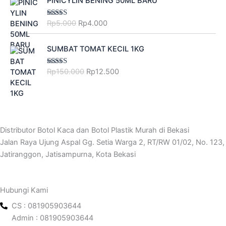
PINICYLIN BENING 50ML BARU
0
.
w
s
r
u
p
.
a
t
0
a
:
i
r
5
0
l
p
Rp
5.000
Rp
4.000
Rated
5.00
.
s
R
g
r
out of 5
.
0
p
r
:
p
i
e
0
0
r
i
O
C
R
2
n
n
SUMBAT TOMAT KECIL 1KG
0
.
i
c
r
u
p
.
a
t
0
c
e
i
r
3
8
l
p
Rp
150.000
Rp
12.500
Rated
4.50
.
e
i
g
r
out of 5
.
0
p
r
w
s
i
e
0
0
r
i
a
:
n
n
0
.
i
c
s
R
a
t
0
c
e
:
p
l
p
.
e
i
R
5
p
r
Distributor Botol Kaca dan Botol Plastik Murah di Bekasi
w
s
p
.
r
i
Jalan Raya Ujung Aspal Gg. Setia Warga 2, RT/RW 01/02, No. 123,
a
:
6
3
i
c
s
R
Jatiranggon, Jatisampurna, Kota Bekasi
.
0
c
e
:
p
0
0
e
i
R
4
0
.
w
s
p
.
Hubungi Kami
0
a
:
5
0
.
s
R
CS : 081905903644
.
0
:
p
0
0
Admin : 081905903644
R
1