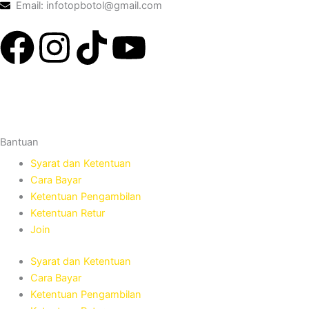
0
.
Email: infotopbotol@gmail.com
p
2
0
1
.
.
F
I
T
Y
5
5
0
0
a
n
i
o
.
0
0
.
0
c
s
k
u
0
.
e
t
t
t
Bantuan
Syarat dan Ketentuan
b
a
o
u
Cara Bayar
Ketentuan Pengambilan
o
g
k
b
Ketentuan Retur
Join
o
r
e
Syarat dan Ketentuan
k
a
Cara Bayar
Ketentuan Pengambilan