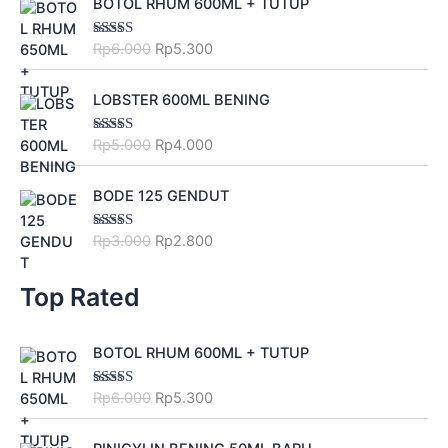
n
n
BOTOL RHUM 600ML + TUTUP
e
i
:
p
.
0
.
r
u
a
t
w
s
R
3
3
0
i
r
l
p
a
:
p
.
0
.
Rp
6.000
Rp
5.300
Rated
5.00
g
r
out of 5
p
r
s
R
3
5
0
i
e
r
i
:
p
.
0
.
O
C
n
n
LOBSTER 600ML BENING
i
c
R
2
9
0
r
u
a
t
c
e
p
.
0
.
i
r
l
p
Rp
5.000
Rp
4.000
Rated
e
i
2
0
0
g
r
3.50
out
p
r
w
s
.
0
.
of 5
i
e
r
i
O
C
a
:
8
0
n
n
BODE 125 GENDUT
i
c
r
u
s
R
0
.
a
t
c
e
i
r
:
p
0
l
p
Rp
3.000
Rp
2.800
Rated
e
i
g
r
R
1
4.00
out
.
p
r
w
s
of 5
i
e
p
.
r
i
a
:
n
n
Top Rated
2
8
i
c
s
R
a
t
.
0
c
e
:
p
l
p
0
0
e
i
O
C
R
5
BOTOL RHUM 600ML + TUTUP
p
r
0
.
w
s
r
u
p
.
r
i
0
a
:
i
r
6
3
i
c
Rp
6.000
Rp
5.300
Rated
5.00
.
s
R
g
r
out of 5
.
0
c
e
:
p
i
e
0
0
e
i
O
C
R
4
n
n