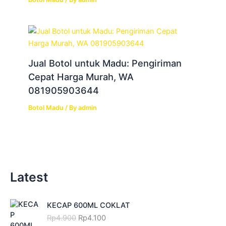
Jual Botol untuk Madu: Pengiriman
Cepat Harga Murah, WA
081905903644
Botol Madu
/ By
admin
Latest
O
C
KECAP 600ML COKLAT
r
u
Rp
4.900
Rp
4.100
i
r