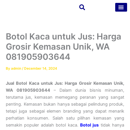
Skip
to
content
Tentang Kam
Kontak Kam
Botol Kaca untuk Jus: Harga
Grosir Kemasan Unik, WA
081905903644
By
admin
/
December 14, 2024
Jual Botol Kaca untuk Jus: Harga Grosir Kemasan Unik,
WA 081905903644
– Dalam dunia bisnis minuman,
terutama jus, kemasan memegang peranan yang sangat
penting. Kemasan bukan hanya sebagai pelindung produk,
tetapi juga sebagai elemen branding yang dapat menarik
perhatian konsumen. Salah satu pilihan kemasan yang
semakin populer adalah botol kaca.
Botol jus
tidak hanya