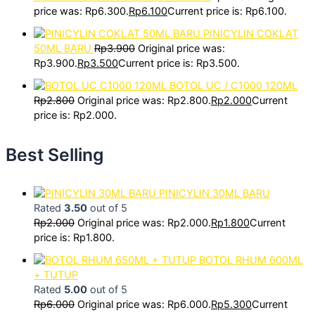
price was: Rp6.300.
Rp
6.100
Current price is: Rp6.100.
PINICYLIN COKLAT
50ML BARU
Rp
3.900
Original price was:
Rp3.900.
Rp
3.500
Current price is: Rp3.500.
BOTOL UC / C1000 120ML
Rp
2.800
Original price was: Rp2.800.
Rp
2.000
Current
price is: Rp2.000.
Best Selling
PINICYLIN 30ML BARU
Rated
3.50
out of 5
Rp
2.000
Original price was: Rp2.000.
Rp
1.800
Current
price is: Rp1.800.
BOTOL RHUM 600ML
+ TUTUP
Rated
5.00
out of 5
Rp
6.000
Original price was: Rp6.000.
Rp
5.300
Current