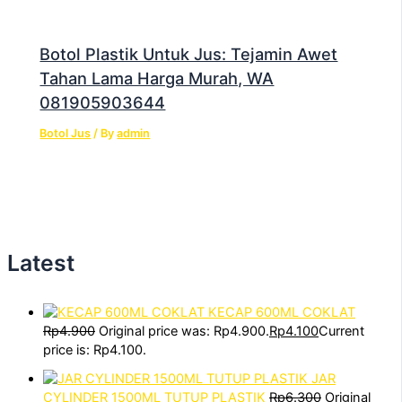
Botol Plastik Untuk Jus: Tejamin Awet
Tahan Lama Harga Murah, WA
081905903644
Botol Jus
/ By
admin
Latest
KECAP 600ML COKLAT
Rp
4.900
Original price was: Rp4.900.
Rp
4.100
Current
price is: Rp4.100.
JAR
CYLINDER 1500ML TUTUP PLASTIK
Rp
6.300
Original