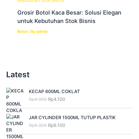
Grosir Botol Kaca Besar: Solusi Elegan
untuk Kebutuhan Stok Bisnis
Botol
/ By
admin
Latest
O
C
KECAP 600ML COKLAT
r
u
Rp
4.900
Rp
4.100
i
r
g
r
O
C
i
e
JAR CYLINDER 1500ML TUTUP PLASTIK
r
u
n
n
Rp
6.300
Rp
6.100
i
r
a
t
g
r
l
p